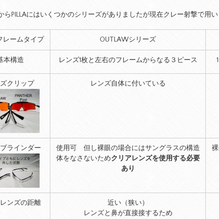
からPILLAにはいくつかのシリーズがありましたが現在クレー射撃で用いら
 フレームタイプ
OUTLAWシリーズ
基本構造
レンズ1枚と左右のフレームからなる３ピース
ズクリップ
レンズ自体に付いている
ブラインダー
使用可 但し裸眼の場合にはサングラスの構造
裸
体をなさないため
クリアレンズを使用する必要
あり
レンズの距離
近い（狭い）
レンズと鼻が直接接するため