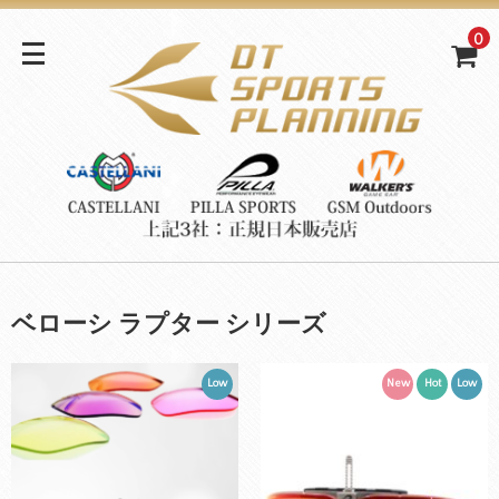
0
ベローシ ラプター シリーズ
Low
New
Hot
Low