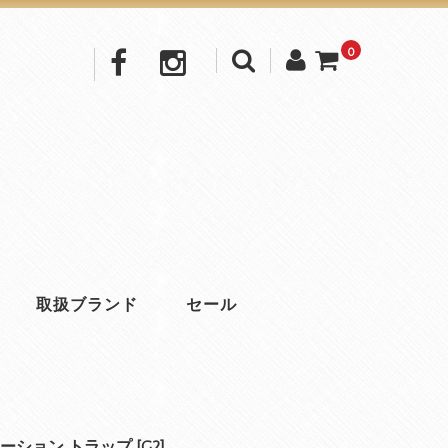
0
取扱ブランド
セール
ーション トラップ [G2]