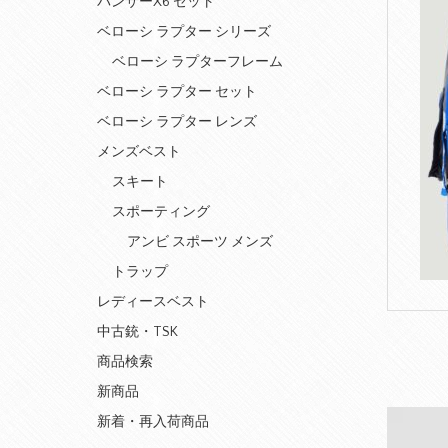
パンサーX6 セット
ベローシ ラプター シリーズ
ベローシ ラプターフレーム
ベローシ ラプター セット
ベローシ ラプター レンズ
メンズベスト
スキート
スポーティング
アンビ スポーツ メンズ
トラップ
レディースベスト
中古銃・TSK
商品検索
新商品
動
新着・再入荷商品
画