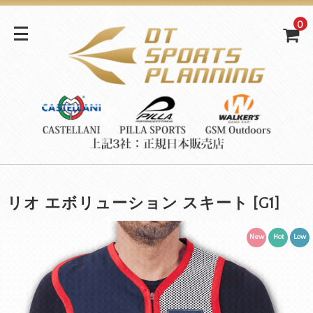
0
リオ エボリューション スキート [G1]
New
Hot
Low