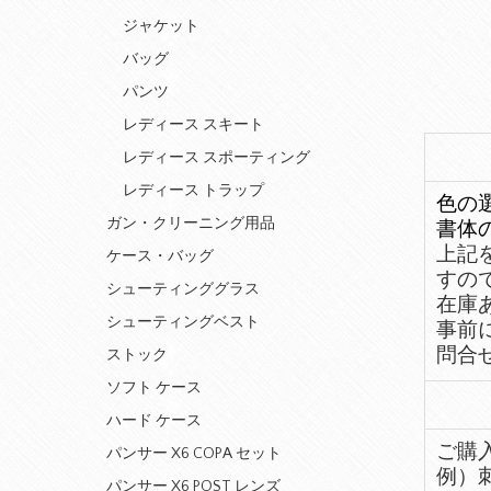
ジャケット
バッグ
パンツ
レディース スキート
レディース スポーティング
レディース トラップ
色の選
ガン・クリーニング用品
書体
上記
ケース・バッグ
すの
シューティンググラス
在庫
シューティングベスト
事前
問合せ連
ストック
ソフト ケース
ハード ケース
ご購
パンサー X6 COPA セット
例）
パンサー X6 POST レンズ