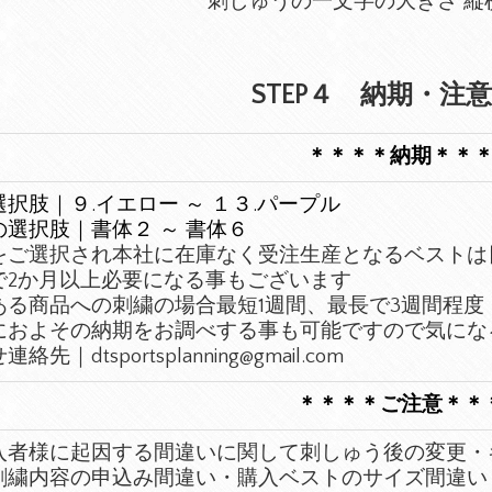
刺しゅうの一文字の大きさ 縦横
STEP４ 納期・注
＊＊＊＊納期＊＊
択肢｜９.イエロー ～ １３.パープル
の選択肢｜書体２ ～ 書体６
をご選択され
本社に在庫なく受注生産となるベストは
で2か月以上必要になる事もございます
ある商品への刺繍の場合最短1週間、最長で3週間程度
におよその納期をお調べする事も可能ですので気にな
絡先｜dtsportsplanning@gmail.com
＊＊
＊＊ご注意＊＊
入者様に起因する間違いに関して刺しゅう後の変更・
刺繍内容の申込み間違い・購入ベストのサイズ間違い