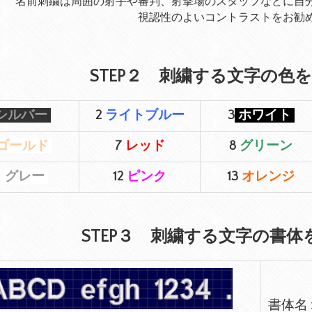
名前刺繍は周囲の射手や審判、射撃場のスタッフなどに自
視認性のよいコントラストをお勧
STEP２ 刺繍する文字の色
シルバー
2
ライトブルー
3
ホワイト
ゴールド
7
レッド
8
グリーン
1
グレー
12
ピンク
13
オレンジ
STEP３ 刺繍する文字の書
書体名１