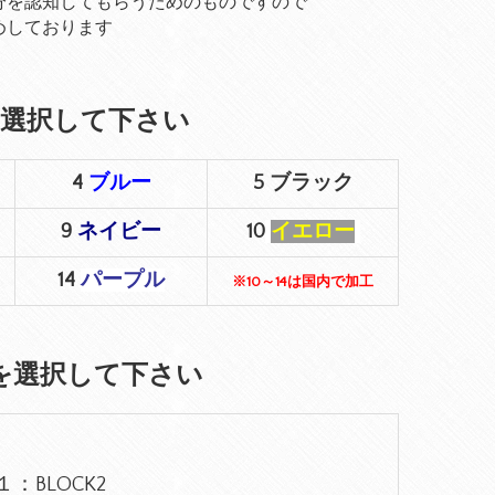
分を認知してもらうためのものですので
めしております
を選択して下さい
4
ブルー
5 ブラック
9
ネイビー
10
イエロー
14
パープル
※10～14は国内で加工
体を選択して下さい
：BLOCK2