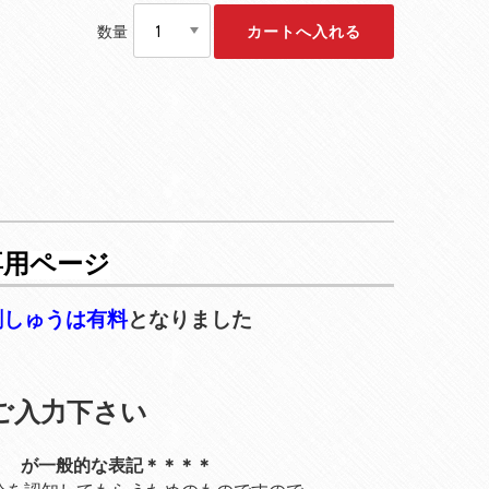
数量
専用ページ
刺しゅうは有料
となりました
をご入力下さい
 I. が一般的な表記＊＊＊＊