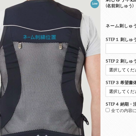
Low
(名前刺しゅう)
ネーム刺しゅ
STEP１ 刺し
STEP２ 刺し
STEP３ 希望
STEP４ 納期
全ての内容