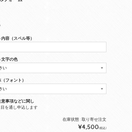
う
ゅう内容（スペル等）
ゅう文字の色
書体（フォント）
・注意事項などに関し
に目を通し申込します
在庫状態 : 取り寄せ注文
¥4,500
(税込)