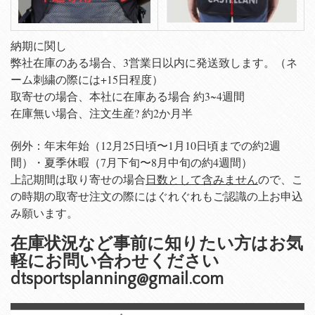
納期に関し
弊社在庫のある場合、3営業日以内に発送致します。（ネ
ーム刺繍の際には+15日程度）
取寄せの場合、本社に在庫ある場合 約3~4週間
在庫無い場合、注文生産? 約2か月半
例外：年末年始（12月25日頃〜1月10日頃までの約2週
間）・夏季休暇（7月下旬〜8月中旬の約4週間）
上記期間は取り寄せの場合
日数として含みません
ので、こ
の時期の取寄せ注文の際にはぐれぐれもご認識の上お申込
み願います。
在庫状況など事前に知りたい方はお気
軽にお問い合わせください
dtsportsplanning@gmail.com