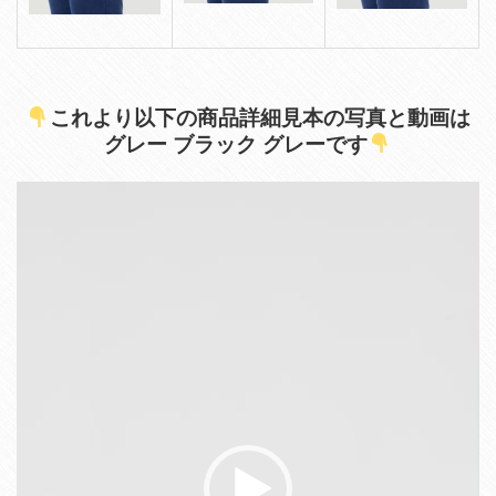
これより以下の商品詳細見本の写真と動画は
グレー ブラック グレーです
動
画
プ
レ
ー
ヤ
ー