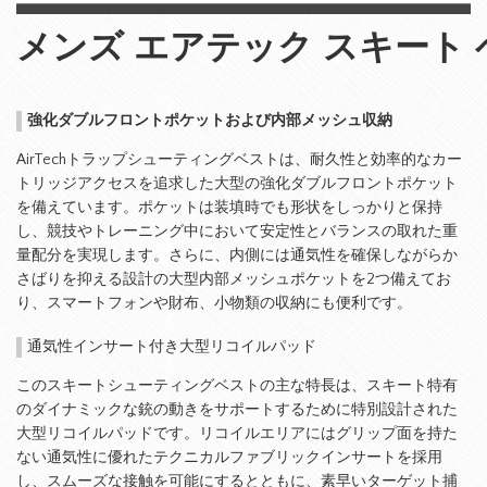
メンズ 
エアテック
 スキート
強化ダブルフロントポケットおよび内部メッシュ収納
AirTechトラップシューティングベストは、耐久性と効率的なカー
トリッジアクセスを追求した大型の強化ダブルフロントポケット
を備えています。ポケットは装填時でも形状をしっかりと保持
し、競技やトレーニング中において安定性とバランスの取れた重
量配分を実現します。さらに、内側には通気性を確保しながらか
さばりを抑える設計の大型内部メッシュポケットを2つ備えてお
り、スマートフォンや財布、小物類の収納にも便利です。
通気性インサート付き大型リコイルパッド
このスキートシューティングベストの主な特長は、スキート特有
のダイナミックな銃の動きをサポートするために特別設計された
大型リコイルパッドです。リコイルエリアにはグリップ面を持た
ない通気性に優れたテクニカルファブリックインサートを採用
し、スムーズな接触を可能にするとともに、素早いターゲット捕