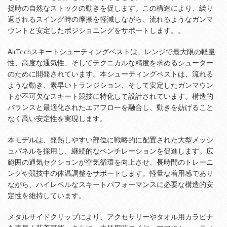
捉時の自然なストックの動きを促します。この構造により、繰り
返されるスイング時の摩擦を軽減しながら、流れるようなガンマ
ウントと安定したポジショニングをサポートします。。
AirTechスキートシューティングベストは、レンジで最大限の軽量
性、高度な通気性、そしてテクニカルな精度を求めるシューター
のために開発されています。本シューティングベストは、流れる
ような動き、素早いトランジション、そして安定したガンマウン
トが不可欠なスキート競技に特化して設計されています。構造的
バランスと最適化されたエアフローを融合し、動きを妨げること
なく高い安定性を実現します。
本モデルは、発熱しやすい部位に戦略的に配置された大型メッシ
ュパネルを採用し、継続的なベンチレーションを促進します。広
範囲の通気セクションが空気循環を向上させ、長時間のトレーニ
ングや競技中の体温調整をサポートします。軽量な着用感であり
ながら、ハイレベルなスキートパフォーマンスに必要な構造的安
定性を維持しています。
メタルサイドクリップにより、アクセサリーやタオル用カラビナ