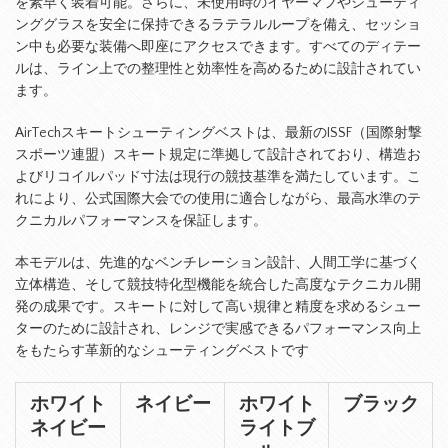
を素早く装着可能。さらに、未使用時のイヤーマフやシューティ
ンググラスを安全に保持できるラテラルループを備え、セッショ
ン中も必要な装備へ即座にアクセスできます。すべてのディテー
ルは、ライン上での整理性と効率性を高めるために設計されてい
ます。
AirTechスキートシューティングベストは、最新のISSF（国際射撃
スポーツ連盟）スキート規定に準拠して設計されており、構造お
よびリコイルパッド寸法は現行の競技基準を満たしています。こ
れにより、公式国際大会での使用に適合しながら、最高水準のテ
クニカルパフォーマンスを保証します。
本モデルは、先進的なベンチレーション設計、人間工学に基づく
立体構造、そして競技特化型機能を統合した高度なテクニカル開
発の成果です。スキートに対して高い規律と精度を求めるシュー
ターのために設計され、レンジで実感できるパフォーマンス向上
をもたらす革新的なシューティングベストです
ホワイト
ネイビー
ホワイト
ブラック
ネイビー
ライトブ