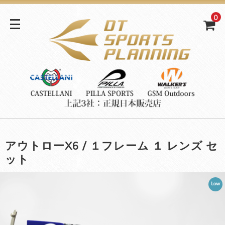
0
アウトローX6 / １フレーム １ レンズ セ
ット
Low