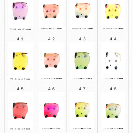
４１
４２
４３
４４
４５
４６
４７
４８