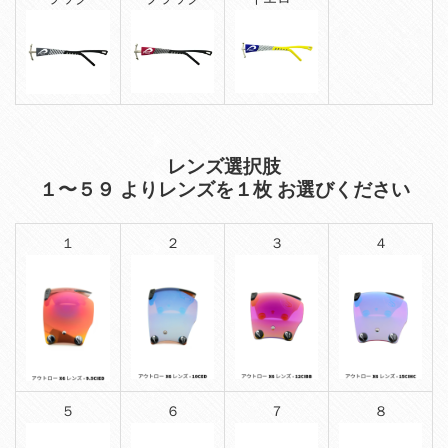
レンズ選択肢
１〜５９ よりレンズを１枚 お選びください
１
２
３
４
５
６
７
８