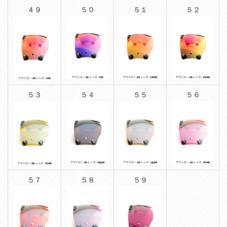
４９
５０
５１
５２
５３
５４
５５
５６
５７
５８
５９