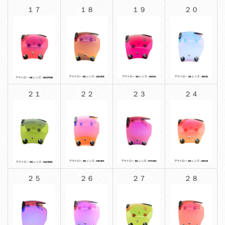
１７
１８
１９
２０
２１
２２
２３
２４
２５
２６
２７
２８