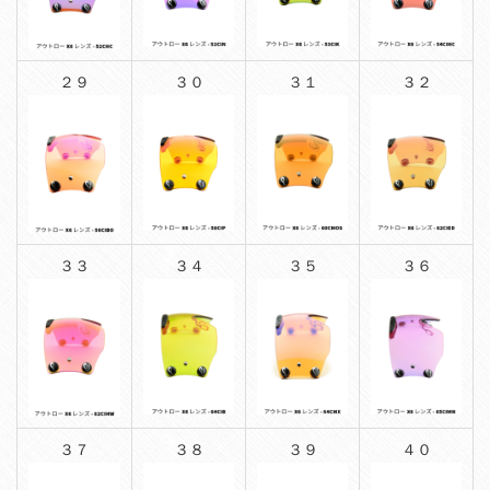
２９
３０
３１
３２
３３
３４
３５
３６
３７
３８
３９
４０