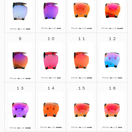
９
１０
１１
１２
１３
１４
１５
１６