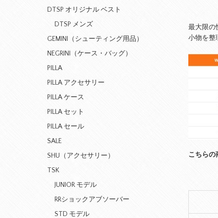
DTSP オリジナル ベスト
DTSP メンズ
最大限の
小物を整
GEMINI（シューティング用品）
NEGRINI（ケース・バッグ）
PILLA
PILLA アクセサリー
PILLA ケース
PILLA セット
PILLA セール
SALE
こちらの
SHU（アクセサリー）
TSK
JUNIOR モデル
RRショックアブソーバー
STD モデル