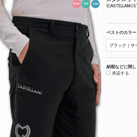
New
Hot
Low
(CASTELLANI | 
ベストのカラー
納期などに関し
承諾する