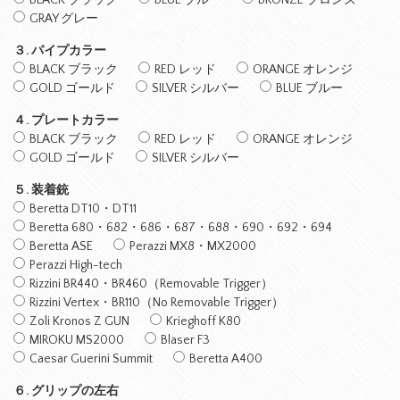
BLACK ブラック
BLUE ブルー
BRONZE ブロンズ
GRAY グレー
３. パイプカラー
BLACK ブラック
RED レッド
ORANGE オレンジ
GOLD ゴールド
SILVER シルバー
BLUE ブルー
４. プレートカラー
BLACK ブラック
RED レッド
ORANGE オレンジ
GOLD ゴールド
SILVER シルバー
５. 装着銃
Beretta DT10・DT11
Beretta 680・682・686・687・688・690・692・694
Beretta ASE
Perazzi MX8・MX2000
Perazzi High-tech
Rizzini BR440・BR460（Removable Trigger）
Rizzini Vertex・BR110（No Removable Trigger）
Zoli Kronos Z GUN
Krieghoff K80
MIROKU MS2000
Blaser F3
Caesar Guerini Summit
Beretta A400
６. グリップの左右