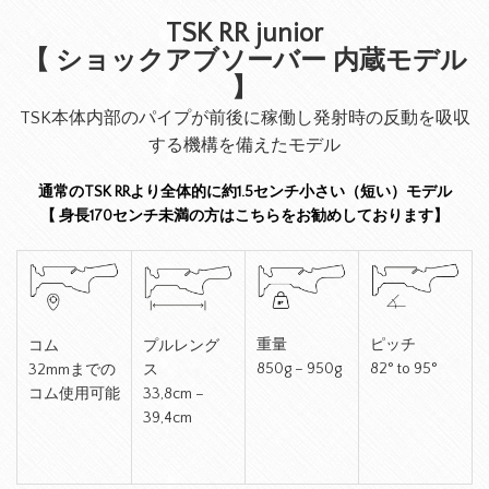
TSK RR junior
【 ショックアブソーバー 内蔵モデル
】
TSK本体内部のパイプが前後に稼働し発射時の反動を吸収
する機構を備えたモデル
通常のTSK RRより全体的に約1.5センチ小さい（短い）モデル
【 身長170センチ未満の方はこちらをお勧めしております】
重量
ピッチ
コム
プルレング
850g – 950g
82° to 95°
32mmまでの
ス
コム使用可能
33,8cm –
39,4cm