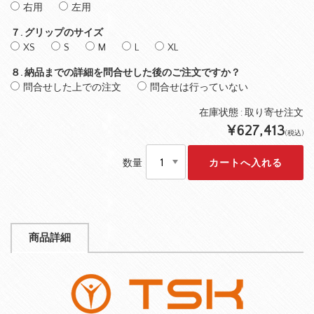
右用
左用
７. グリップのサイズ
XS
S
M
L
XL
８. 納品までの詳細を問合せした後のご注文ですか？
問合せした上での注文
問合せは行っていない
在庫状態 : 取り寄せ注文
¥627,413
(税込)
数量
商品詳細