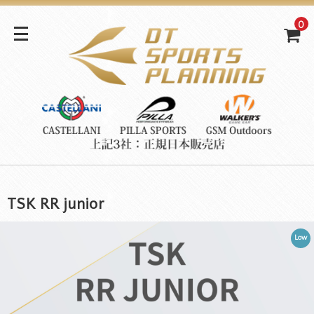
0
TSK RR junior
Low