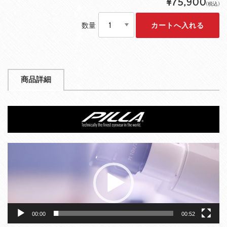
¥75,900
(税込)
数量
商品詳細
動
画
プ
レ
ー
ヤ
ー
00:00
00:52