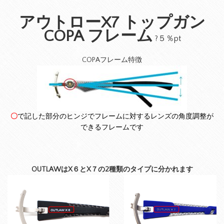
アウトローX7 トップガン
COPA フレーム
?５％pt
COPAフレーム特徴
〇
で記した部分のヒンジでフレームに対するレンズの角度調整
が
できるフレームです
OUTLAWはX６とX７の2種類のタイプに分かれます