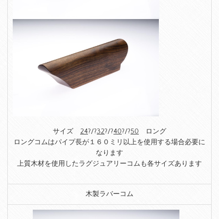
サイズ
24
?/?
32
?/?
40
?/?
50
ロング
ロングコムはパイプ長が１６０ミリ以上を使用する場合必要に
なります
上質木材を使用したラグジュアリーコムも各サイズあります
木製ラバーコム