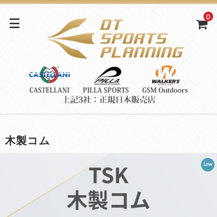
0
木製コム
Low