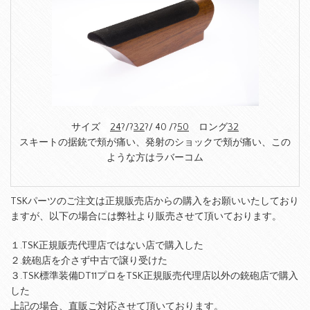
サイズ
24
?/?
32
?/ 40 /?
50
ロング
32
スキートの据銃で頬が痛い、発射のショックで頬が痛い、この
ような方はラバーコム
TSKパーツのご注文は正規販売店からの購入をお願いいたしており
ますが、以下の場合には弊社より販売させて頂いております。
１.TSK正規販売代理店ではない店で購入した
２.銃砲店を介さず中古で譲り受けた
３.TSK標準装備DT11プロをTSK正規販売代理店以外の銃砲店で購入
した
上記の場合、直販ご対応させて頂いております。