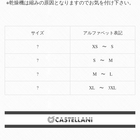
※乾燥機は縮みの原因となりますのでお気を付け下さい。
サイズ
アルファベット表記
?
XS 〜 S
?
S 〜 M
?
M 〜 L
?
XL 〜 3XL