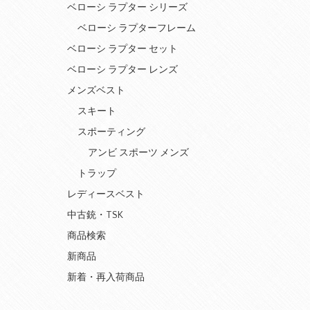
ベローシ ラプター シリーズ
ベローシ ラプターフレーム
ベローシ ラプター セット
ベローシ ラプター レンズ
メンズベスト
スキート
スポーティング
アンビ スポーツ メンズ
トラップ
レディースベスト
中古銃・TSK
商品検索
新商品
新着・再入荷商品