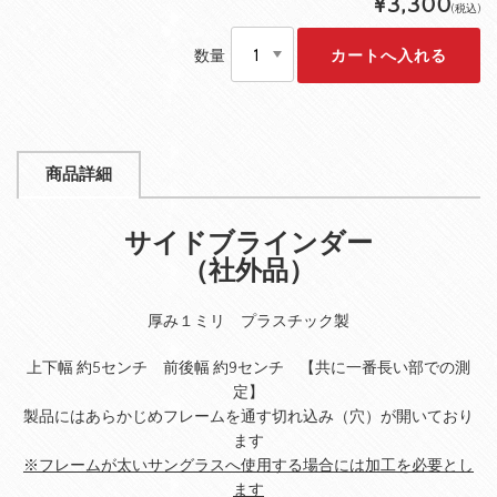
¥3,300
(税込)
数量
商品詳細
サイドブラインダー
（社外品）
厚み１ミリ プラスチック製
上下幅 約5センチ 前後幅 約9センチ 【共に一番長い部での測
定】
製品にはあらかじめフレームを通す切れ込み（穴）が開いており
ます
※フレームが太いサングラスへ使用する場合には加工を必要とし
ます