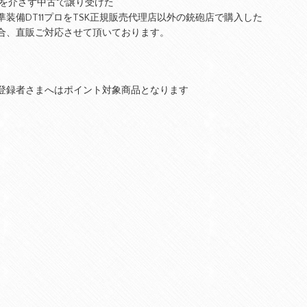
店を介さず中古で譲り受けた
標準装備DT11プロをTSK正規販売代理店以外の銃砲店で購入した
合、直販ご対応させて頂いております。
登録者さまへはポイント対象商品となります