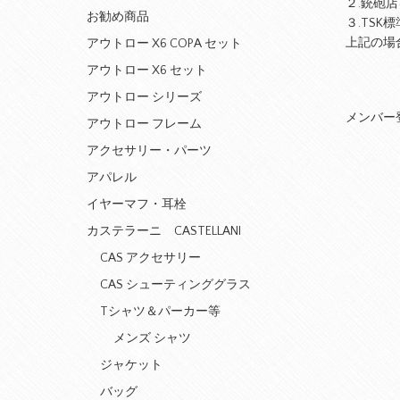
２.銃砲
お勧め商品
３.TSK
上記の場
アウトロー X6 COPA セット
アウトロー X6 セット
アウトロー シリーズ
メンバー
アウトロー フレーム
アクセサリー・パーツ
アパレル
イヤーマフ・耳栓
カステラーニ CASTELLANI
CAS アクセサリー
CAS シューティンググラス
Tシャツ＆パーカー等
メンズ シャツ
ジャケット
バッグ