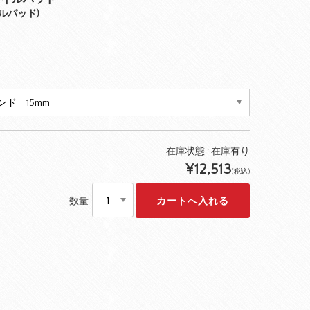
コイルパッド)
在庫状態 :
在庫有り
¥12,513
(税込)
数量