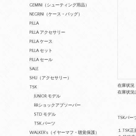
GEMINI（シューティング用品）
NEGRINI（ケース・バッグ）
PILLA
PILLA アクセサリー
PILLA ケース
PILLA セット
PILLA セール
SALE
SHU（アクセサリー）
在庫状況
TSK
在庫状況
JUNIOR モデル
RRショックアブソーバー
STD モデル
TSKパ
TSK パーツ
１.TS
WALKER's（イヤーマフ・聴覚保護）