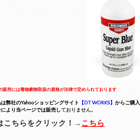
の販売には毒物劇物取扱の資格が法律で定められております
は弊社のYahooショッピングサイト
【DT WORKS】
からご購入
合により当ページでは販売し
ておりません
。
はこちらをクリック！→
こちら