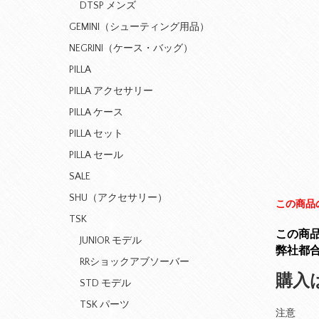
DTSP メンズ
GEMINI（シューティング用品）
NEGRINI（ケース・バッグ）
PILLA
PILLA アクセサリー
PILLA ケース
PILLA セット
PILLA セール
SALE
SHU（アクセサリー）
この商品
TSK
この商品
JUNIOR モデル
弊社都
RRショックアブソーバー
購入
STD モデル
TSK パーツ
注意