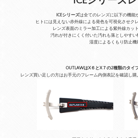
ICEシリーズ
ICEシリーズ
は全てのレンズに以下の機能
ヒトには見えない赤外線による発色を可視化させク
レンズ表面のミラー加工による紫外線カッ
汚れが付きにくく付いた汚れも落としやすい
湿度によるくもり防止機
OUTLAWはX６とX７の2種類のタ
レンズ買い足しの方はお手元のフレーム内側表記を確認し購