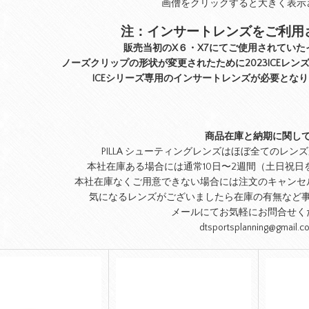
画僧をクリックすると大きく表示
注：インサートレンズをご利用
販売当初のX６・X7にてご使用されていた
ノーズクリップの形状が変更されたために
2023ICEレン
ICEシリーズ専用のインサートレンズが必要とな
商品在庫と納期に関し
PILLA シューティングレンズはほぼ全てのレ
本社在庫ある場合には通常10日〜2週間（土日祝日
本社在庫なくご用意できない場合には注文のキャンセ
気になるレンズがございましたら在庫の有無など
メールにてお気軽にお問合せく
dtsportsplanning@gmail.c