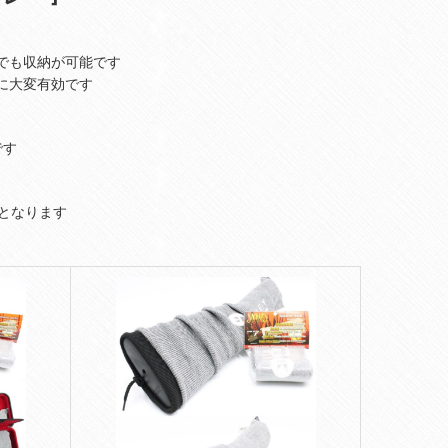
でも収納が可能です
に大変有効です
です
どとなります