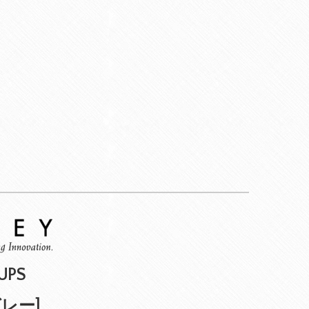
UPS
レー]