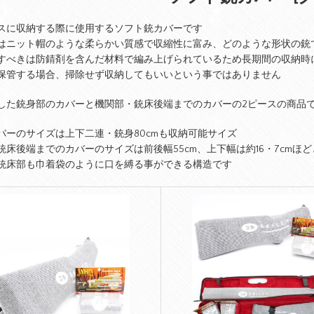
スに収納する際に使用するソフト銃カバーです
はニット帽のような柔らかい質感で収縮性に富み、どのような形状の銃
すべきは防錆剤を含んだ材料で編み上げられているため長期間の収納時
保管する場合、掃除せず収納してもいいという事ではありません
した銃身部のカバーと機関部・銃床後端までのカバーの2ピースの商品
バーのサイズは上下二連・銃身80cmも収納可能サイズ
銃床後端までのカバーのサイズは前後幅55cm、上下幅は約16・7cmほ
銃床部も巾着袋のように口を縛る事ができる構造です