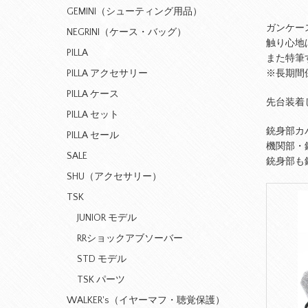
GEMINI（シューティング用品）
ガンケー
NEGRINI（ケース・バッグ）
触り心地
PILLA
また特筆
PILLA アクセサリー
※長期間
PILLA ケース
先台装着
PILLA セット
銃身部カ
PILLA セール
機関部・
SALE
銃身部も
SHU（アクセサリー）
TSK
JUNIOR モデル
RRショックアブソーバー
STD モデル
TSK パーツ
WALKER's（イヤーマフ・聴覚保護）