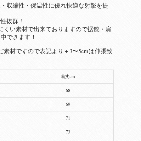
性・収縮性・保温性に優れ快適な射撃を提
と相性抜群！
にくい素材で出来ておりますので据銃・肩
集中できます！
素材ですので表記より＋3〜5cmは伸張致
着丈cm
68
69
71
73