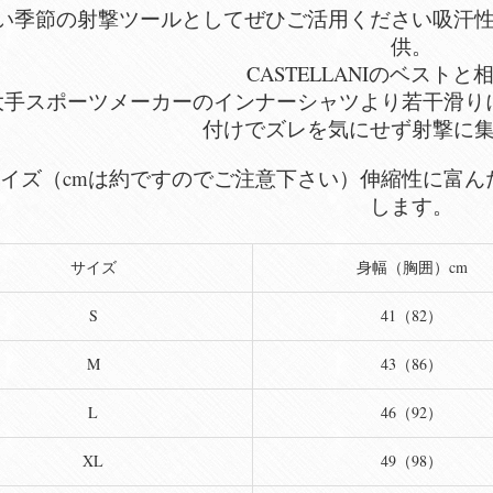
い季節の射撃ツールとしてぜひご活用ください吸汗
供。
CASTELLANIのベスト
大手スポーツメーカーのインナーシャツより若干滑り
付けでズレを気にせず射撃に
イズ（cmは約ですのでご注意下さい）伸縮性に富んだ
します。
サイズ
身幅（胸囲）cm
S
41（82）
M
43（86）
L
46（92）
XL
49（98）