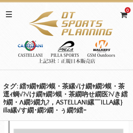
0
タグ:
繧ｯ繝ｬ繝ｼ蟆・茶縲√け繝ｬ繝ｼ蟆・茶
逕ｨ蜩√?√け繝ｬ繝ｼ蟆・茶繝吶せ繝医?√き繧
ｹ繝・Λ繝ｼ繝九?，ASTELLANI縲￣ILLA縲｝
illa縲√す繝･繝ｼ繝・ぅ繝ｳ繧ｰ