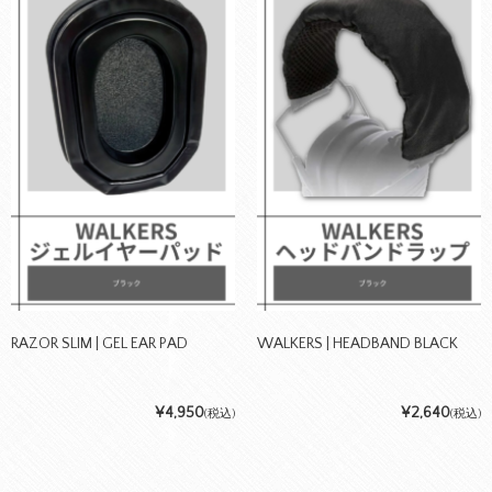
RAZOR SLIM | GEL EAR PAD
WALKERS | HEADBAND BLACK
¥4,950
¥2,640
(税込)
(税込)