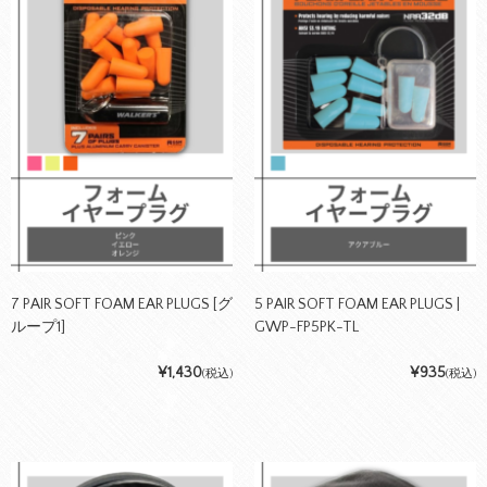
7 PAIR SOFT FOAM EAR PLUGS [グ
5 PAIR SOFT FOAM EAR PLUGS |
ループ1]
GWP-FP5PK-TL
¥1,430
¥935
(税込)
(税込)