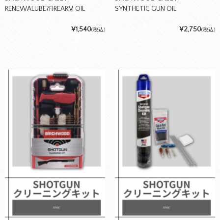
RENEWALUBE?FIREARM OIL
SYNTHETIC GUN OIL
¥1,540
¥2,750
(税込)
(税込)