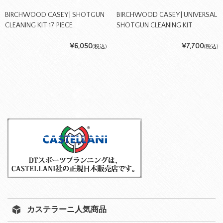
BIRCHWOOD CASEY | SHOTGUN
BIRCHWOOD CASEY | UNIVERSAL
CLEANING KIT 17 PIECE
SHOTGUN CLEANING KIT
¥6,050
¥7,700
(税込)
(税込)
カステラーニ人気商品